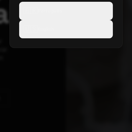
la.
🇧🇷
Português
🇺🇸
English
r
rar
em