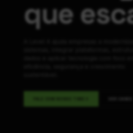
que esca
A Level 4 ajuda empresas a moderniza
sistemas, integrar plataformas, estrutu
dados e aplicar tecnologia com foco 
eficiência, segurança e crescimento
sustentável.
FALE COM NOSSO TIME
VER CASES