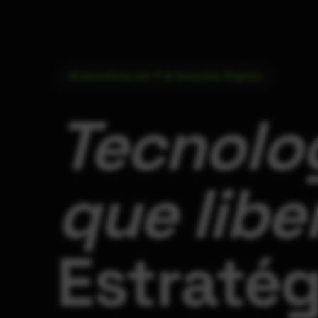
Consultoria em TI & Soluções Digitais
Tecnolo
que libe
Estratég